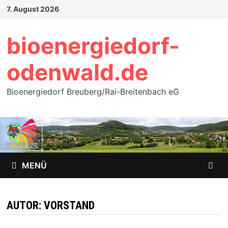
Zum
7. August 2026
Inhalt
springen
bioenergiedorf-
odenwald.de
Bioenergiedorf Breuberg/Rai-Breitenbach eG
MENÜ
AUTOR:
VORSTAND